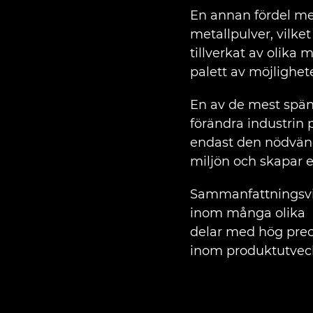
En annan fördel med
metallpulver, vilke
tillverkat av olika 
palett av möjlighet
En av de mest spänn
förändra industrin 
endast den nödvänd
miljön och skapar e
Sammanfattningsvis
inom många olika b
delar med hög prec
inom produktutveck
Läs mer