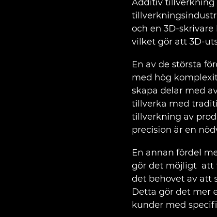
Additiv tillverknin
tillverkningsindus
och en 3D-skrivare
vilket gör att 3D-ut
En av de största för
med hög komplexite
skapa delar med av
tillverka med tradit
tillverkning av pro
precision är en nö
En annan fördel med
gör det möjligt att 
det behovet av att 
Detta gör det mer 
kunder med specifi