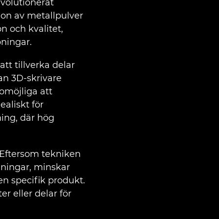
evolutionerat
ion av metallpulver
 och kvalitet,
pningar.
tt tillverka delar
an 3D-skrivare
omöjliga att
ealiskt för
ning, där hög
. Eftersom tekniken
llningar, minskar
en specifik produkt.
 eller delar för