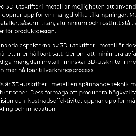
 3D-utskrifter i metall är möjligheten att använd
t öppnar upp för en mängd olika tillämpningar. Me
metaller, såsom titan, aluminium och rostfritt stål,
er för produktdesign.
ande aspekterna av 3D-utskrifter i metall är dess
på ett mer hållbart sätt. Genom att minimera avf
iga mängden metall, minskar 3D-utskrifter i me
n mer hållbar tillverkningsprocess.
 är 3D-utskrifter i metall en spännande teknik me
ranscher. Dess förmåga att producera högkvalitat
ision och kostnadseffektivitet öppnar upp för m
ling och innovation.