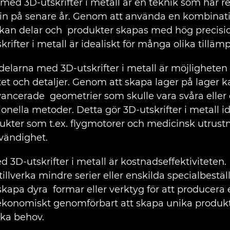
g med 3D-utskrifter i metall är en teknik som har r
trin på senare år. Genom att använda en kombinat
 kan delar och produkter skapas med hög precision
skrifter i metall är idealiskt för många olika tilläm
delarna med 3D-utskrifter i metall är möjligheten a
t och detaljer. Genom att skapa lager på lager k
ancerade geometrier som skulle vara svåra eller 
ionella metoder. Detta gör 3D-utskrifter i metall id
dukter som t.ex. flygmotorer och medicinsk utrust
dvändighet.
 3D-utskrifter i metall är kostnadseffektiviteten
tillverka mindre serier eller enskilda specialbestä
skapa dyra formar eller verktyg för att producera 
ekonomiskt genomförbart att skapa unika produkter
ka behov.