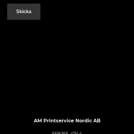
Footer
AM Printservice Nordic AB
559255-4744