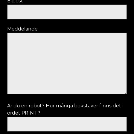
E-post
Meddelande
Är du en robot? Hur många bokstäver finns det i
ordet PRINT ?