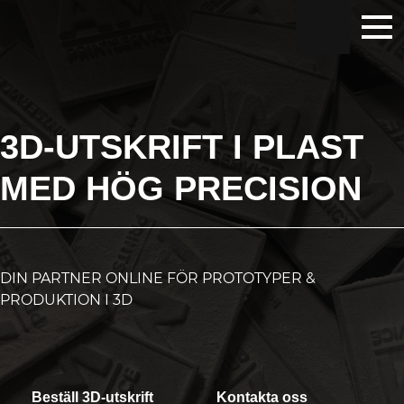
Hoppa
Hoppa
Hoppa
till
till
till
huvudnavigering
huvudinnehåll
sidfot
3D-UTSKRIFT I PLAST
MED HÖG PRECISION
DIN PARTNER ONLINE FÖR PROTOTYPER &
PRODUKTION I 3D
Beställ 3D-utskrift
Kontakta oss