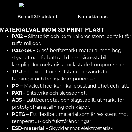
Beställ 3D-utskrift
Kontakta oss
MATERIALVAL INOM 3D PRINT PLAST
PA12
–
Slitstarkt och kemikalieresistent, perfekt för
tuffa miljöer.
PA12-GB
–
Glasfiberförstärkt material med hög
styvhet och förbättrad dimensionsstabilitet,
lämpligt för mekaniskt belastade komponenter,
TPU
–
Flexibelt och slitstarkt, används för
tätningar och böjliga komponenter.
PP
–
Mycket hög kemikaliebeständighet och lätt.
PA11
– Slitstyrka och slagseghet.
ABS
– Lättbearbetat och slagstabilt, utmärkt för
prototypframställning
och kåpor.
PETG
–
Ett flexibelt material som är resistent mot
temperatur- och fuktförändringar.
ESD-material
– Skyddar mot elektrostatisk